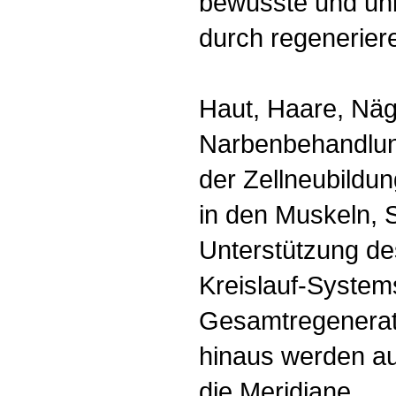
bewusste und un
durch regenerier
Haut, Haare, Näge
Narbenbehandlung
der Zellneubildun
in den Muskeln, 
Unterstützung d
Kreislauf-System
Gesamtregenerat
hinaus werden a
die Meridiane